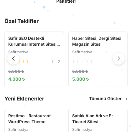
Paketleri
Özel Teklifler
-27%
-9%
Safir SEO Destekli
Haber Sitesi, Dergi Sitesi,
Kurumsal İnternet Sitesi -
Magazin Sitesi
Her Firmaya Özel Farklı
Safirmedya
Safirmedya
Tasarım Site
2
0
5.500 ₺
5.500 ₺
4.000 ₺
5.000 ₺
Yeni Eklenenler
Tümünü Göster
Restimo - Restaurant
Satılık Alan Adı ve E-
WordPress Theme
Ticaret Sitesi
Evineteslim.com
Safirmedya
Safirmedya