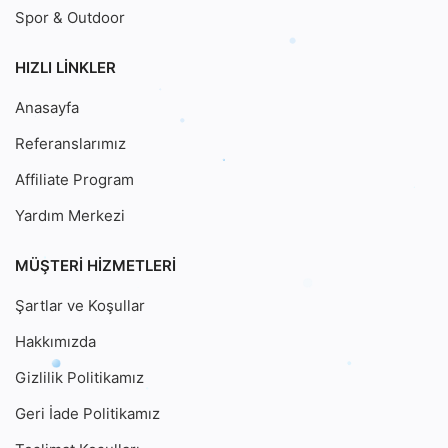
MÜŞTERI HIZMETLERI
Şartlar ve Koşullar
Hakkımızda
Gizlilik Politikamız
Geri İade Politikamız
Teslimat Koşulları
Banka Hesap Numaralarımız
NameServer Adreslerimiz
HABER BÜLTENI
En son haberleri, güncellemeleri ve özel teklifleri
doğrudan gelen kutunuza almak için abone listemize katılın