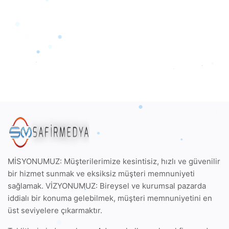
MİSYONUMUZ: Müşterilerimize kesintisiz, hızlı ve güvenilir
bir hizmet sunmak ve eksiksiz müşteri memnuniyeti
sağlamak. VİZYONUMUZ: Bireysel ve kurumsal pazarda
iddialı bir konuma gelebilmek, müşteri memnuniyetini en
üst seviyelere çıkarmaktır.
Taklitlerimizden sakının. Adımızı kullanarak
asıl firma adı
altına Safir Medya
yada
Web Tasarım Ankara Safir Medya
kullanan firmaların bizimle herhangi bir alakası yoktur.
KATEGORILER
Hazır Site Paketlerimiz