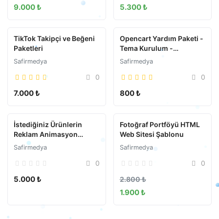
9.000 ₺
5.300 ₺
TikTok Takipçi ve Beğeni
Opencart Yardım Paketi -
Paketleri
Tema Kurulum -
Türkçeleştirme
Safirmedya
Safirmedya
0
0
7.000 ₺
800 ₺
İstediğiniz Ürünlerin
Fotoğraf Portföyü HTML
Reklam Animasyon
Web Sitesi Şablonu
Videosu
Safirmedya
Safirmedya
0
0
5.000 ₺
2.800 ₺
1.900 ₺