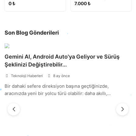
0 ₺
7.000 ₺
Son Blog Gönderileri
Gemini AI, Android Auto'ya Geliyor ve Sürüş
A
Şeklinizi Değiştirebilir...
H
Teknoloji Haberleri
8 ay önce
Bir dahaki sefere direksiyon başına geçtiğinizde,
Ba
aracınızda yeni bir yolcu türü olabilir: daha akıllı,...
ku