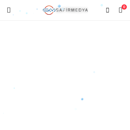
0
ürün
Sat
Ana Menü
Kategoriler
Anasayfa
Favorilerim
İletişim
Blog