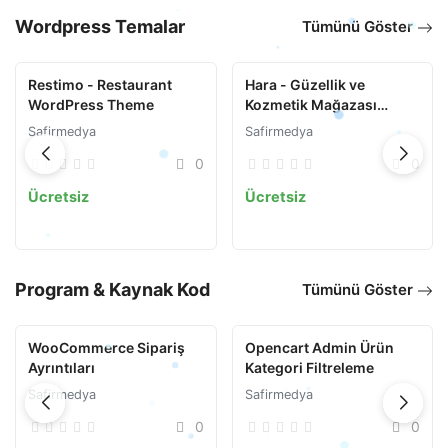
Wordpress Temalar
Tümünü Göster
Restimo - Restaurant
Hara - Güzellik ve
WordPress Theme
Kozmetik Mağazası
WooCommerce Teması
Safirmedya
Safirmedya
0
0
Ücretsiz
Ücretsiz
Program & Kaynak Kod
Tümünü Göster
WooCommerce Sipariş
Opencart Admin Ürün
Ayrıntıları
Kategori Filtreleme
Safirmedya
Safirmedya
0
0