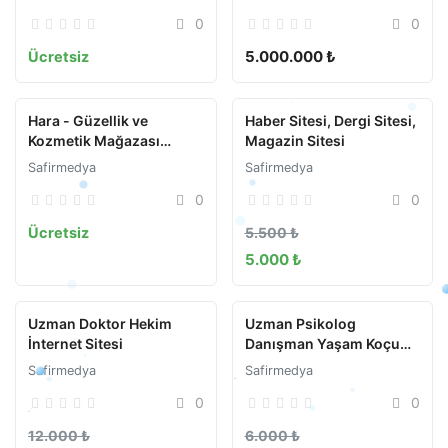
0
0
5.000.000 ₺
Ücretsiz
Hara - Güzellik ve
Haber Sitesi, Dergi Sitesi,
Kozmetik Mağazası
Magazin Sitesi
WooCommerce Teması
Safirmedya
Safirmedya
0
0
Ücretsiz
5.500 ₺
5.000 ₺
Uzman Doktor Hekim
Uzman Psikolog
İnternet Sitesi
Danışman Yaşam Koçu
İnternet Sitesi
Safirmedya
Safirmedya
0
0
12.000 ₺
6.000 ₺